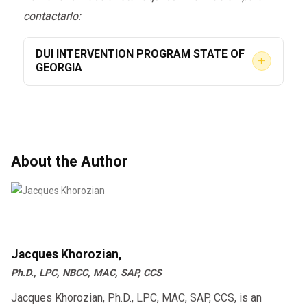
contactarlo:
DUI INTERVENTION PROGRAM STATE OF
+
GEORGIA
SI USTED BEBE Y CONDUCE EN EL ESTADO
DE GEORGIA, PAGARA EL PRECIO DE
MUCHAS MANERAS. LAS LEYES DE DUI EN
GEORGIA HAN CAMBIANDO DESDE EL 1 DE
JULIO DE 2008
About the Author
Este documento ha sido preparado por el
Departamento de Salud Conductual e
Inhabilidades del Desarrollo (DBHDD) y la
División de Enfermedades Adictivas del
Estado de Georgia PROGRAMA DE
Jacques Khorozian,
INTERVENCION DE DUI
Ph.D., LPC, NBCC, MAC, SAP, CCS
Jacques Khorozian, Ph.D., LPC, MAC, SAP, CCS, is an