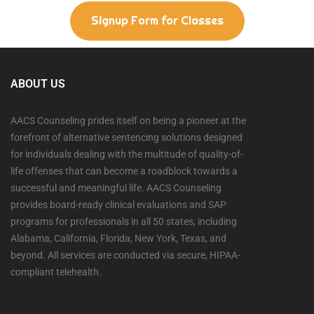
Signup Form for Classes
ABOUT US
AACS Counseling prides itself on being a pioneer at the
forefront of alternative sentencing solutions designed
for individuals dealing with the multitude of quality-of-
life offenses that can become a roadblock towards a
successful and meaningful life. AACS Counseling
provides board-ready clinical evaluations and SAP
programs for professionals in all 50 states, including
Alabama, California, Florida, New York, Texas, and
beyond. All services are conducted via secure, HIPAA-
compliant telehealth.