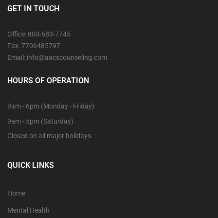
GET IN TOUCH
Office: 800-683-7745
Fax: 7706485797
Email: info@aacscounseling.com
HOURS OF OPERATION
9am - 6pm (Monday - Friday)
9am - 5pm (Saturday)
Closed on all major holidays.
QUICK LINKS
Home
Mental Health