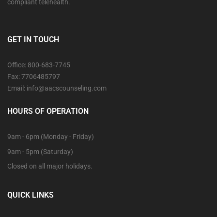
compliant telehealth.
GET IN TOUCH
Office: 800-683-7745
Fax: 7706485797
Email: info@aacscounseling.com
HOURS OF OPERATION
9am - 6pm (Monday - Friday)
9am - 5pm (Saturday)
Closed on all major holidays.
QUICK LINKS