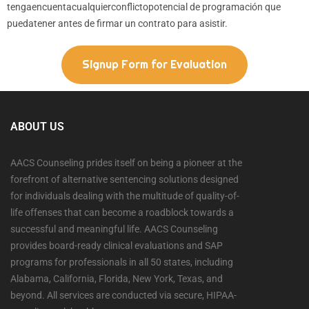
tengaencuentacualquierconflictopotencial de programación que
puedatener antes de firmar un contrato para asistir.
Signup Form for Evaluation
ABOUT US
AACS Counseling prides itself on being a pioneer at the
forefront of alternative sentencing solutions designed
for individuals dealing with the multitude of quality-of-
life offenses that can become a roadblock towards a
successful and meaningful life. AACS Counseling
provides board-ready clinical evaluations and SAP
programs for professionals in all 50 states, including
Alabama, California, Florida, New York, Texas, and
beyond. All services are conducted via secure, HIPAA-