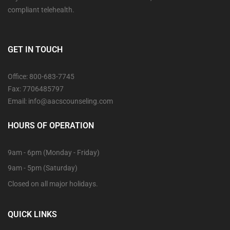
compliant telehealth.
GET IN TOUCH
Office: 800-683-7745
Fax: 7706485797
Email: info@aacscounseling.com
HOURS OF OPERATION
9am - 6pm (Monday - Friday)
9am - 5pm (Saturday)
Closed on all major holidays.
QUICK LINKS