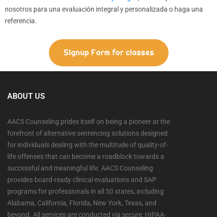
nosotros para una evaluación integral y personalizada o haga una
referencia.
Signup Form for classes
ABOUT US
AACS Counseling prides itself on being a pioneer at the
forefront of alternative sentencing solutions designed
for individuals dealing with the multitude of quality-of-
life offenses that can become a roadblock towards a
successful and meaningful life. AACS Counseling
provides board-ready clinical evaluations and SAP
programs for professionals in all 50 states, including
Alabama, California, Florida, New York, Texas, and
beyond. All services are conducted via secure, HIPAA-